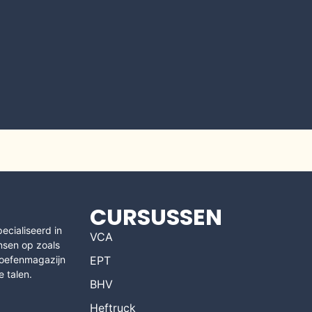
CURSUSSEN
cialiseerd in
VCA
nsen op zoals
t oefenmagazijn
EPT
e talen.
BHV
Heftruck