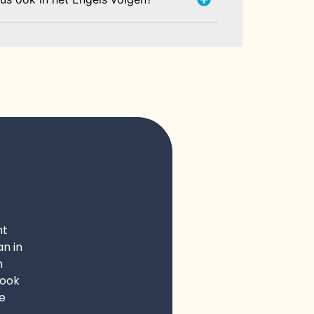
ht
an in
n
 ook
e