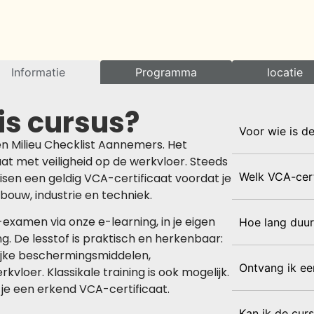
Informatie
Programma
locatie
is cursus?
Voor wie is d
en Milieu Checklist Aannemers. Het
aat met veiligheid op de werkvloer. Steeds
Welk VCA-cert
en een geldig VCA-certificaat voordat je
 bouw, industrie en techniek.
-examen via onze e-learning, in je eigen
Hoe lang duur
g. De lesstof is praktisch en herkenbaar:
lijke beschermingsmiddelen,
Ontvang ik ee
kvloer. Klassikale training is ook mogelijk.
je een erkend VCA-certificaat.
Kan ik de cur