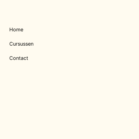
Geen account?
Inschrijven
Sign In
Wachtwoord vergeten?
Home
Cursussen
Contact